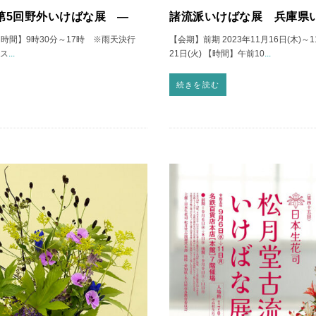
第5回野外いけばな展 ―
諸流派いけばな展 兵庫県
 【時間】9時30分～17時 ※雨天決行
【会期】前期 2023年11月16日(木)～11
セス
...
21日(火) 【時間】午前10
...
続きを読む