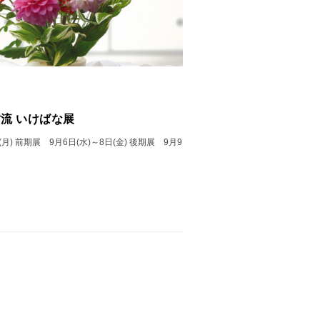
松月堂古流 いけばな展
(月) 前期展 9月6日(水)～8日(金) 後期展 9月9