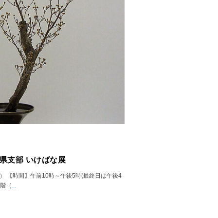
阜県支部 いけばな展
(日） 【時間】午前10時～午後5時(最終日は午後4
2階（
...