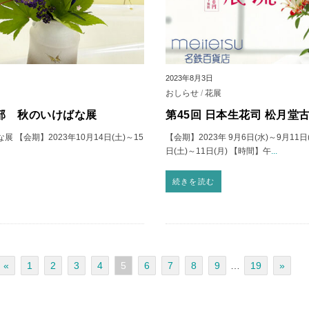
2023年8月3日
おしらせ
/
花展
部 秋のいけばな展
第45回 日本生花司 
【会期】2023年10月14日(土)～15
【会期】2023年 9月6日(水)～9月11日
日(土)～11日(月) 【時間】午
...
続きを読む
«
1
2
3
4
5
6
7
8
9
…
19
»