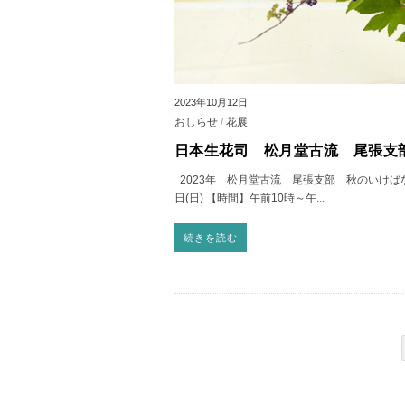
2023年10月12日
おしらせ
/
花展
日本生花司 松月堂古流 尾張支
2023年 松月堂古流 尾張支部 秋のいけばな展 
日(日) 【時間】午前10時～午
...
続きを読む