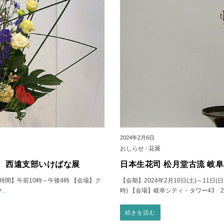
2024年2月6日
おしらせ
/
花展
回 西遠支部いけばな展
日本生花司 松月堂古流 岐
 【時間】午前10時～午後4時 【会場】ク
【会期】2024年2月10日(土)～11日
中
...
時) 【会場】岐阜シティ・タワー43 
続きを読む