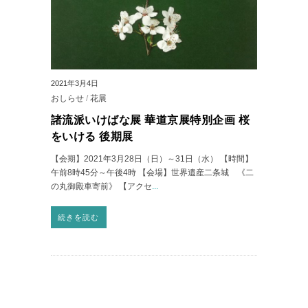
2021年3月4日
おしらせ
/
花展
諸流派いけばな展 華道京展特別企画 桜
をいける 後期展
【会期】2021年3月28日（日）～31日（水） 【時間】
午前8時45分～午後4時 【会場】世界遺産二条城 《二
の丸御殿車寄前》 【アクセ
...
続きを読む