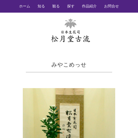
ホーム
知る
観る
探す
作品紹介
お問合せ
みやこめっせ