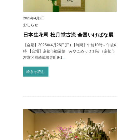
2026年4月2日
おしらせ
日本生花司 松月堂古流 全国いけばな展
【会期】2026年4月26日(日) 【時間】午前10時～午後4
時 【会場】京都市勧業館 みやこめっせ１階 （京都市
左京区岡崎成勝寺町9-1
...
続きを読む