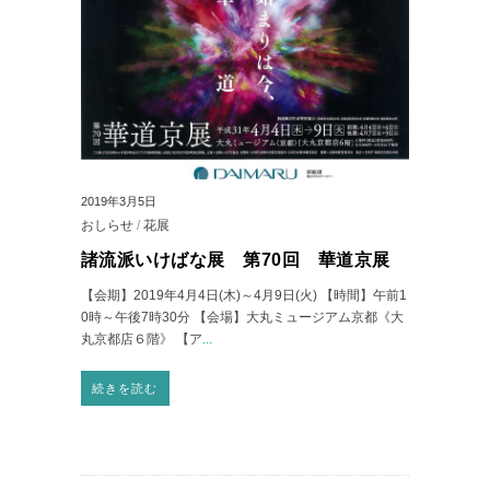
2019年3月5日
おしらせ
/
花展
諸流派いけばな展 第70回 華道京展
【会期】2019年4月4日(木)～4月9日(火) 【時間】午前1
0時～午後7時30分 【会場】大丸ミュージアム京都《大
丸京都店６階》 【ア
...
続きを読む