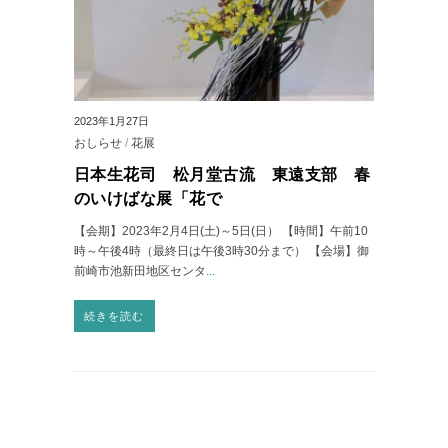
2023年1月27日
おしらせ
/
花展
日本生花司 松月堂古流 東遠支部 春
のいけばな展「花で
【会期】2023年2月4日(土)～5日(日） 【時間】午前10
時～午後4時（最終日は午後3時30分まで） 【会場】御
前崎市池新田地区センタ
...
続きを読む