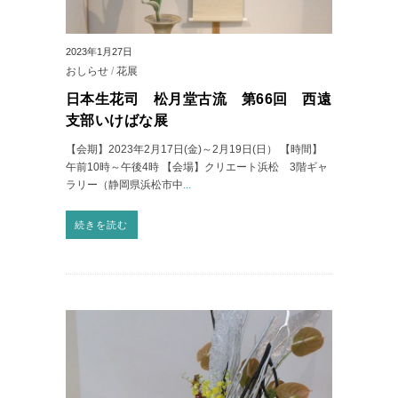
2023年1月27日
おしらせ
/
花展
日本生花司 松月堂古流 第66回 西遠
支部いけばな展
【会期】2023年2月17日(金)～2月19日(日） 【時間】
午前10時～午後4時 【会場】クリエート浜松 3階ギャ
ラリー（静岡県浜松市中
...
続きを読む