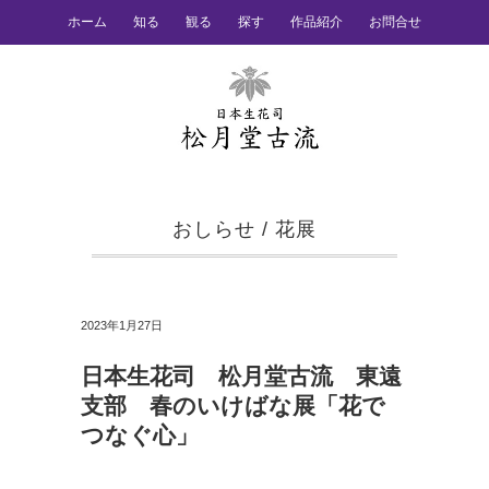
ホーム
知る
観る
探す
作品紹介
お問合せ
おしらせ
/
花展
2023年1月27日
日本生花司 松月堂古流 東遠
支部 春のいけばな展「花で
つなぐ心」