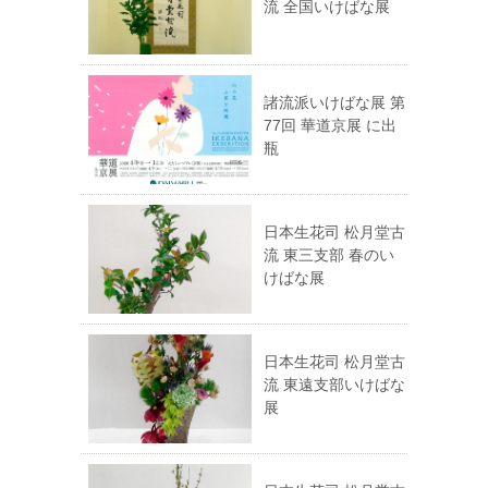
流 全国いけばな展
諸流派いけばな展 第
77回 華道京展 に出
瓶
日本生花司 松月堂古
流 東三支部 春のい
けばな展
日本生花司 松月堂古
流 東遠支部いけばな
展