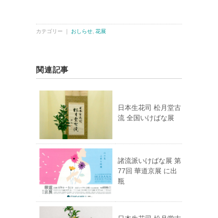
カテゴリー ｜
おしらせ
,
花展
関連記事
日本生花司 松月堂古
流 全国いけばな展
諸流派いけばな展 第
77回 華道京展 に出
瓶