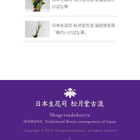
けばな展
日本生花司 松月堂古流 滋賀県支部
「春のいけばな展」
Copyright © 2015
Shogetsudokoryu
. all rights reserve
d.