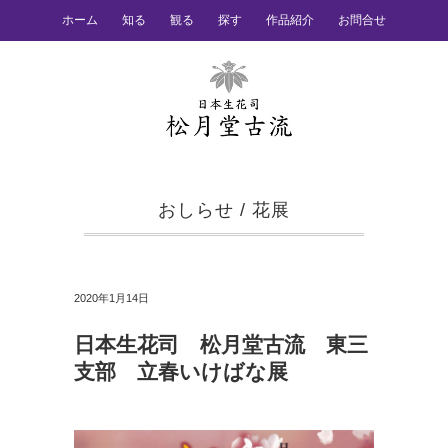
ホーム
知る
観る
探す
作品紹介
お問合せ
おしらせ
/
花展
2020年1月14日
日本生花司 松月堂古流 東三
支部 立春いけばな展