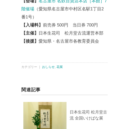
【会場】
名古屋市 名鉄百貨店本店［本館］7
階催場
（愛知県名古屋市中村区名駅1丁目2
番1号）
【入場料】
前売券 500円 当日券 700円
【主催】
日本生花司 松月堂古流運営本部
【後援】
愛知県・名古屋市各教育委員会
カテゴリー ｜
おしらせ
,
花展
関連記事
日本生花司 松月堂古
流 全国いけばな展