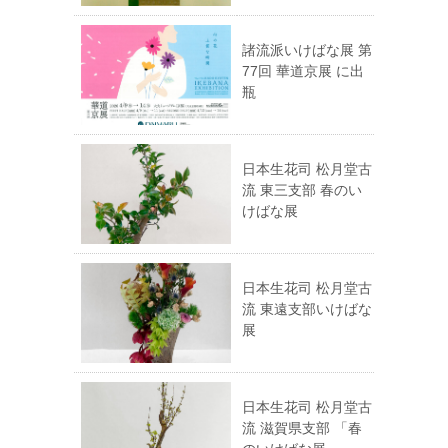
諸流派いけばな展 第
77回 華道京展 に出
瓶
日本生花司 松月堂古
流 東三支部 春のい
けばな展
日本生花司 松月堂古
流 東遠支部いけばな
展
日本生花司 松月堂古
流 滋賀県支部 「春