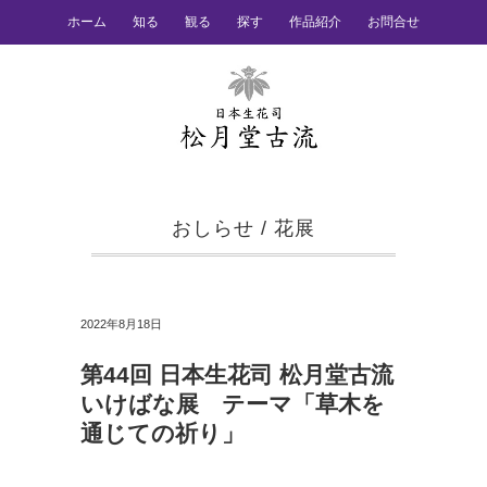
ホーム
知る
観る
探す
作品紹介
お問合せ
おしらせ
/
花展
2022年8月18日
第44回 日本生花司 松月堂古流
いけばな展 テーマ「草木を
通じての祈り」