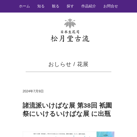
ホーム
知る
観る
探す
作品紹介
お問合せ
おしらせ
/
花展
2024年7月9日
諸流派いけばな展 第38回 衹園
祭にいけるいけばな展 に出瓶