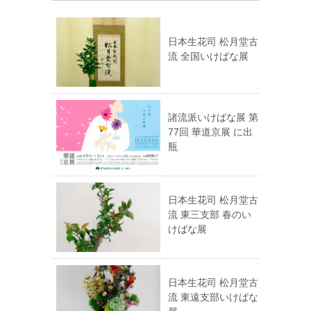
日本生花司 松月堂古
流 全国いけばな展
諸流派いけばな展 第
77回 華道京展 に出
瓶
日本生花司 松月堂古
流 東三支部 春のい
けばな展
日本生花司 松月堂古
流 東遠支部いけばな