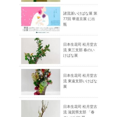
諸流派いけばな展 第
77回 華道京展 に出
瓶
日本生花司 松月堂古
流 東三支部 春のい
けばな展
日本生花司 松月堂古
流 東遠支部いけばな
展
日本生花司 松月堂古
流 滋賀県支部 「春