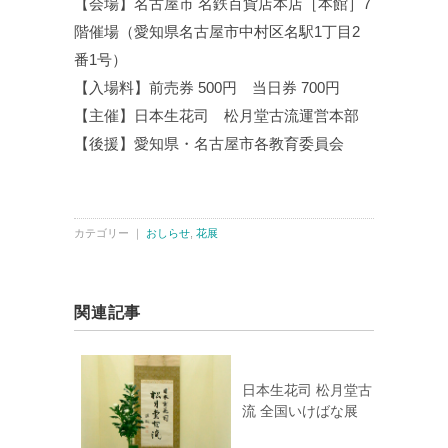
【会場】名古屋市 名鉄百貨店本店［本館］7
階催場（愛知県名古屋市中村区名駅1丁目2
番1号）
【入場料】前売券 500円 当日券 700円
【主催】日本生花司 松月堂古流運営本部
【後援】愛知県・名古屋市各教育委員会
カテゴリー ｜
おしらせ
,
花展
関連記事
日本生花司 松月堂古
流 全国いけばな展