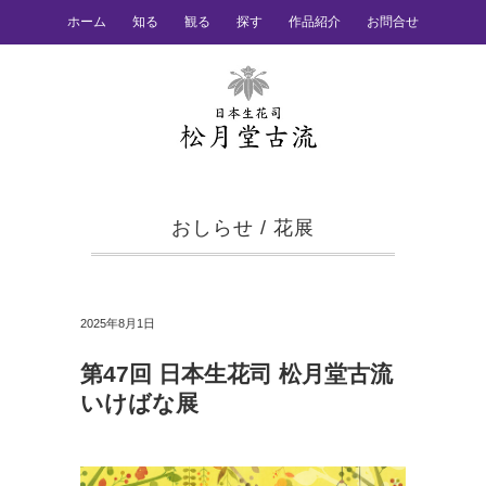
ホーム
知る
観る
探す
作品紹介
お問合せ
おしらせ
/
花展
2025年8月1日
第47回 日本生花司 松月堂古流
いけばな展