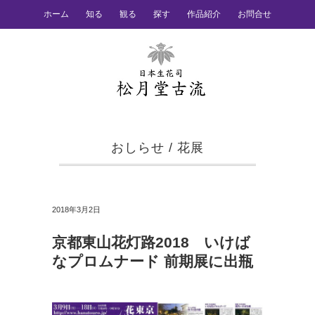
ホーム
知る
観る
探す
作品紹介
お問合せ
おしらせ
/
花展
2018年3月2日
京都東山花灯路2018 いけば
なプロムナード 前期展に出瓶