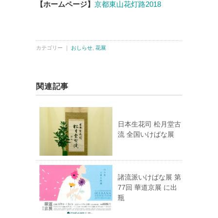
【ホームページ】
京都東山花灯路2018
カテゴリー ｜
おしらせ
,
花展
関連記事
日本生花司 松月堂古
流 全国いけばな展
諸流派いけばな展 第
77回 華道京展 に出
瓶