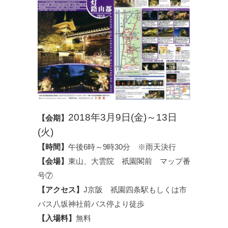
2018年3月9日(金)～13日
【会期】
(火)
【時間】
午後6時～9時30分 ※雨天決行
【会場】
東山、大雲院 祇園閣前 マップ番
号⑦
【アクセス】
J京阪 祇園四条駅もしくは市
バス八坂神社前バス停より徒歩
【入場料】
無料