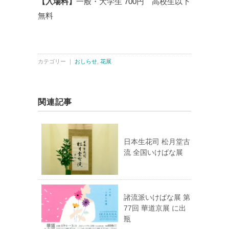
【入場料】
一般・大学生
700
円 高校生以下
無料
カテゴリー ｜
おしらせ
,
花展
関連記事
日本生花司 松月堂古
流 全国いけばな展
諸流派いけばな展 第
77回 華道京展 に出
瓶