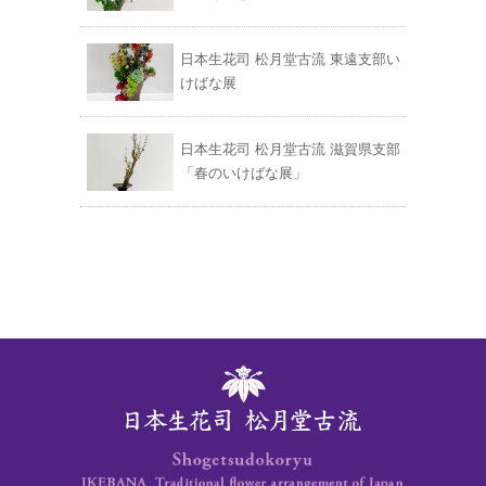
日本生花司 松月堂古流 東遠支部い
けばな展
日本生花司 松月堂古流 滋賀県支部
「春のいけばな展」