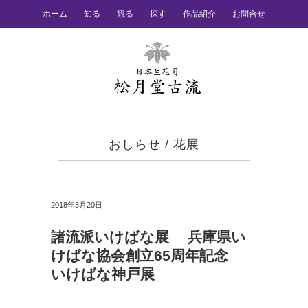
ホーム
知る
観る
探す
作品紹介
お問合せ
おしらせ
/
花展
2018年3月20日
諸流派いけばな展 兵庫県い
けばな協会創立65周年記念
いけばな神戸展