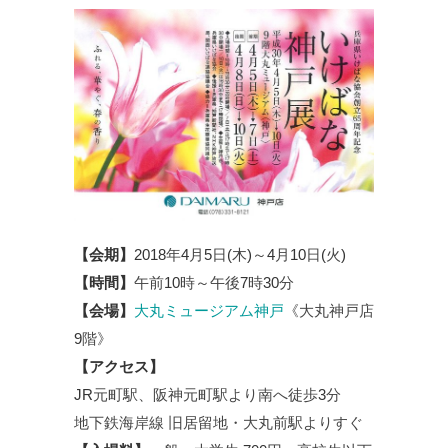
【会期】
2018
年
4
月
5
日
(
木
)
～
4
月
10
日
(
火
)
【時間】
午前
10
時～午後
7
時
30
分
【会場】
大丸ミュージアム神戸
《大丸神戸店
9
階》
【アクセス】
JR
元町駅、阪神元町駅より南へ徒歩
3
分
地下鉄海岸線 旧居留地・大丸前駅よりすぐ