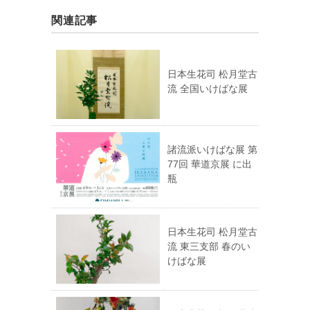
関連記事
日本生花司 松月堂古
流 全国いけばな展
諸流派いけばな展 第
77回 華道京展 に出
瓶
日本生花司 松月堂古
流 東三支部 春のい
けばな展