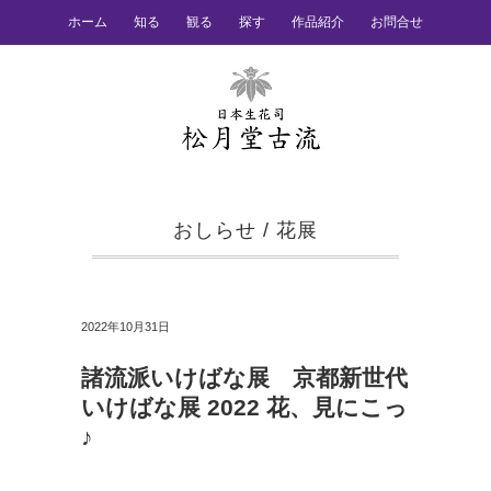
ホーム
知る
観る
探す
作品紹介
お問合せ
おしらせ
/
花展
2022年10月31日
諸流派いけばな展 京都新世代
いけばな展 2022 花、見にこっ
♪